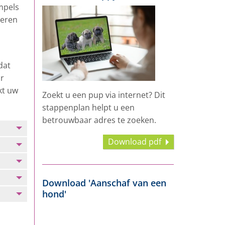
impels
ieren
dat
or
kt uw
Zoekt u een pup via internet? Dit
stappenplan helpt u een
betrouwbaar adres te zoeken.
Download pdf
Download 'Aanschaf van een
hond'