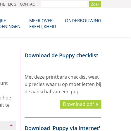
HET LICG
CONTACT
JKE
MEER OVER
ONDERBOUWING
OENINGEN
ERFELIJKHEID
Download de Puppy checklist
Met deze printbare checklist weet
kunt
u precies waar u op moet letten bij
de aanschaf van een pup.
p hoe
Download pdf
it te
Download 'Puppy via internet'