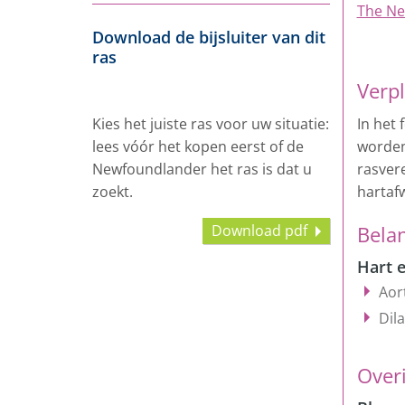
The Ne
Download de bijsluiter van dit
ras
Verpl
Kies het juiste ras voor uw situatie:
In het
lees vóór het kopen eerst of de
worden
Newfoundlander het ras is dat u
rasver
zoekt.
hartafw
Download pdf
Belan
Hart e
Aor
Dil
Overi