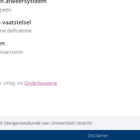
en afweersysteem
gieën
 vaatstelsel
ne deficiëntie
en
osarcoom
uitleg: zie
Onderbouwing
.
t Diergeneeskunde van Universiteit Utrecht.
Disclaimer