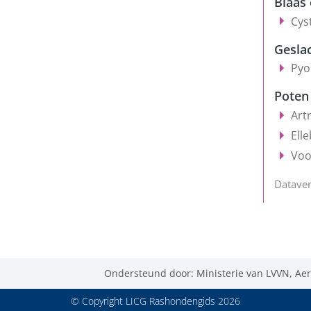
Blaas
Cyst
Gesla
Pyo
Poten
Art
Ell
Voo
Dataver
Ondersteund door: Ministerie van LVVN, Aer
© Copyright LICG Rashondengids 2026