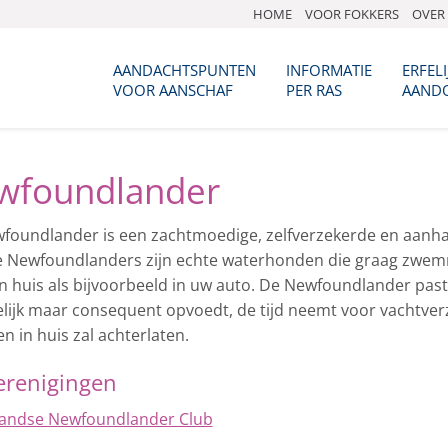
HOME
VOOR FOKKERS
OVER 
AANDACHTSPUNTEN
INFORMATIE
ERFELI
VOOR AANSCHAF
PER RAS
AAND
wfoundlander
foundlander is een zachtmoedige, zelfverzekerde en aanhanke
 Newfoundlanders zijn echte waterhonden die graag zwemm
in huis als bijvoorbeeld in uw auto. De Newfoundlander past
elijk maar consequent opvoedt, de tijd neemt voor vachtverz
n in huis zal achterlaten.
erenigingen
andse Newfoundlander Club