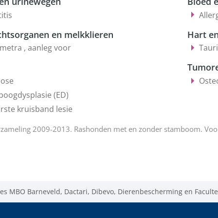
 en urinewegen
Bloed 
itis
Aller
chtsorganen en melkklieren
Hart en
metra , aanleg voor
Tauri
Tumor
rose
Oste
eboogdysplasie (ED)
rste kruisband lesie
zameling 2009-2013. Rashonden met en zonder stamboom. Voor 
es MBO Barneveld, Dactari, Dibevo, Dierenbescherming en Facultei