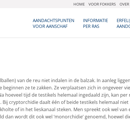
HOME
VOOR FOKKERS
OVER 
AANDACHTSPUNTEN
INFORMATIE
ERFELI
VOOR AANSCHAF
PER RAS
AAND
ballen) van de reu niet indalen in de balzak. In aanleg ligge
te beginnen ze te zakken. Ze verplaatsen zich in ongeveer vie
a hoeveel tijd de testikels helemaal ingedaald zijn, kan per 
 Bij cryptorchidie daalt één of beide testikels helemaal niet 
ikholte of in het lieskanaal steken. Men spreekt ook wel van
edaald dan wordt dit ook wel ‘monorchidie’ genoemd, hoewel d