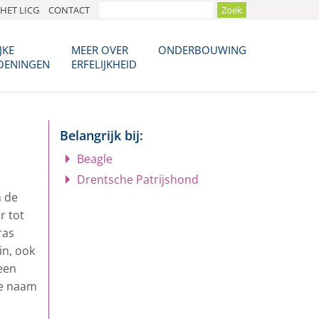
HET LICG
CONTACT
JKE
MEER OVER
ONDERBOUWING
OENINGEN
ERFELIJKHEID
Belangrijk bij:
Beagle
Drentsche Patrijshond
n de
r tot
ras
in, ook
 een
ie naam